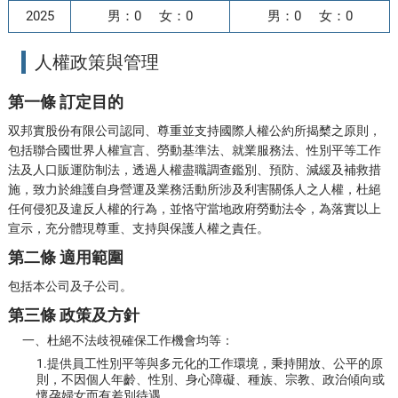
2025
男：0 女：0
男：0 女：0
人權政策與管理
第一條 訂定目的
双邦實股份有限公司認同、尊重並支持國際人權公約所揭櫫之原則，
包括聯合國世界人權宣言、勞動基準法、就業服務法、性別平等工作
法及人口販運防制法，透過人權盡職調查鑑別、預防、減緩及補救措
施，致力於維護自身營運及業務活動所涉及利害關係人之人權，杜絕
任何侵犯及違反人權的行為，並恪守當地政府勞動法令，為落實以上
宣示，充分體現尊重、支持與保護人權之責任。
第二條 適用範圍
包括本公司及子公司。
第三條 政策及方針
一、杜絕不法歧視確保工作機會均等：
1.提供員工性別平等與多元化的工作環境，秉持開放、公平的原
則，不因個人年齡、性別、身心障礙、種族、宗教、政治傾向或
懷孕婦女而有差別待遇。