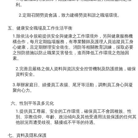
利。
2.定期召開勞資會議，致力建構勞資和諧之職場環境。
五、健康安全職場及工作生活平衡
1.除依法令規範提供安全與健康之工作環境外，另與健康服務機
構合作，每月定期臨場服務，有專業醫師及護理人員追蹤員工身
心健康，且定期辦理安全衛生、消防等相關教育訓練，採取必要
之預防措施以防止職業災害發生，進而降低工作環境之危險因
素。
2.完善且嚴格之個人資料與資訊安全控管機制及防護措施，確保
資料安全。
3.舉辦家庭日、績優員工表揚、尾牙等活動，調劑員工身心與凝
聚向心力。
六、性別平等及多元化
1.提供員工尊嚴、安全的工作環境，確保員工不會因種族、性
別、宗教信仰、年齡、政治傾向及其他受適用法規保護的任何其
他狀況而遭受歧視、騷擾或不平等的待遇。
七、資料及隱私保護