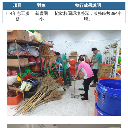
項目
對象
執行成果說明
114年志工服
新豐國
協助校園環境整潔，服務時數384小
務
小
時。