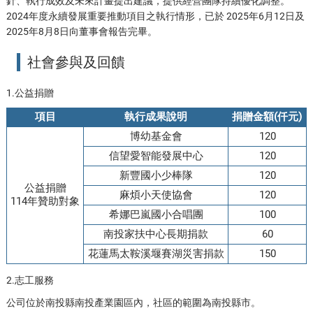
針、執行成效及未來計畫提出建議，提供經營團隊持續優化調整。
2024年度永續發展重要推動項目之執行情形，已於 2025年6月12日及
2025年8月8日向董事會報告完畢。
社會參與及回饋
1.公益捐贈
項目
執行成果說明
捐贈金額(仟元)
博幼基金會
120
信望愛智能發展中心
120
新豐國小少棒隊
120
公益捐贈
麻煩小天使協會
120
114年贊助對象
希娜巴嵐國小合唱團
100
南投家扶中心長期捐款
60
花蓮馬太鞍溪堰賽湖災害捐款
150
2.志工服務
公司位於南投縣南投產業園區內，社區的範圍為南投縣市。