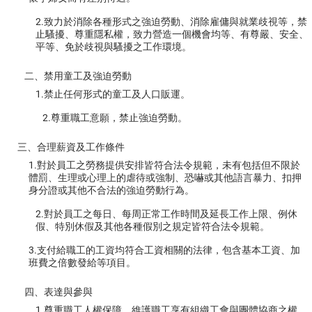
2.致力於消除各種形式之強迫勞動、消除雇傭與就業歧視等，禁
止騷擾、尊重隱私權，致力營造一個機會均等、有尊嚴、安全、
平等、免於歧視與騷擾之工作環境。
二、禁用童工及強迫勞動
1.禁止任何形式的童工及人口販運。
2.尊重職工意願，禁止強迫勞動。
三、合理薪資及工作條件
1.對於員工之勞務提供安排皆符合法令規範，未有包括但不限於
體罰、生理或心理上的虐待或強制、恐嚇或其他語言暴力、扣押
身分證或其他不合法的強迫勞動行為。
2.對於員工之每日、每周正常工作時間及延長工作上限、例休
假、特別休假及其他各種假別之規定皆符合法令規範。
3.支付給職工的工資均符合工資相關的法律，包含基本工資、加
班費之倍數發給等項目。
四、表達與參與
1.尊重職工人權保障，維護職工享有組織工會與團體協商之權