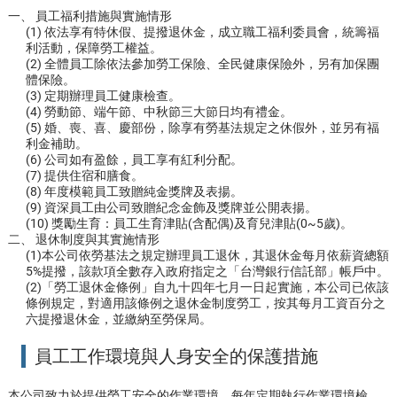
一、 員工福利措施與實施情形
(1) 依法享有特休假、提撥退休金，成立職工福利委員會，統籌福
利活動，保障勞工權益。
(2) 全體員工除依法參加勞工保險、全民健康保險外，另有加保團
體保險。
(3) 定期辦理員工健康檢查。
(4) 勞動節、端午節、中秋節三大節日均有禮金。
(5) 婚、喪、喜、慶部份，除享有勞基法規定之休假外，並另有福
利金補助。
(6) 公司如有盈餘，員工享有紅利分配。
(7) 提供住宿和膳食。
(8) 年度模範員工致贈純金獎牌及表揚。
(9) 資深員工由公司致贈紀念金飾及獎牌並公開表揚。
(10) 獎勵生育：員工生育津貼(含配偶)及育兒津貼(0~5歲)。
二、 退休制度與其實施情形
(1)本公司依勞基法之規定辦理員工退休，其退休金每月依薪資總額
5%提撥，該款項全數存入政府指定之「台灣銀行信託部」帳戶中。
(2)「勞工退休金條例」自九十四年七月一日起實施，本公司已依該
條例規定，對適用該條例之退休金制度勞工，按其每月工資百分之
六提撥退休金，並繳納至勞保局。
員工工作環境與人身安全的保護措施
本公司致力於提供勞工安全的作業環境，每年定期執行作業環境檢