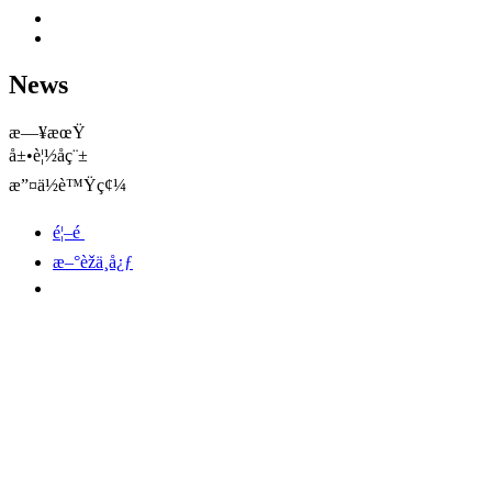
News
æ—¥æœŸ
å±•è¦½åç¨±
æ”¤ä½è™Ÿç¢¼
é¦–é 
æ–°èžä¸­å¿ƒ